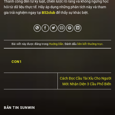
Thành công đến từ kỷ luật, chiến lược rõ ràng và không ngừng học
hỏi từ dữ liệu thực tế. Hãy áp dụng những phân tích này và tham
gia trải nghiệm ngay tại
B52club
để thấy sự khác biệt.
Bài viết này được đăng trong
Hướng Dẫn
. Đánh dấu
liên kết thường trực
.
CON1
Cách Đọc Cầu Tài Xỉu Cho Người
Mới: Nhận Diện 3 Cầu Phổ Biến
BẢN TIN SUNWIN