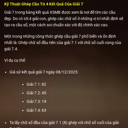
Kỹ Thuật Ghép Cầu Từ 4 Kết Quả Của Giải 7
Giải 7 trong bảng kết quả XSMB được xem là nơi để tìm các cầu
đẹp. Do có tới 4 giải con, ghép các chữ số ở những vị trí nhất định sẽ
tạo ra cầu số, một cách soi chuẩn xác với độ chính xác cao.
Một trong những công thức ghép cầu giải 7 phổ biến và ổn định
nhất là: Ghép chữ số đầu tiên của giải 7.1 với chữ số cuối cùng của
giải 7.4.
Ví dụ cụ thể:
Giả sử kết quả giải 7 ngày 08/12/2025:
Giải 7.1: 82
Giải 7.2: 45
Giải 7.3: 19
Giải 7.4: 63
Ta lấy chữ số đầu của giải 7.1 (8) ghép với chữ số cuối của giải