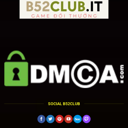
SOCIAL B52CLUB