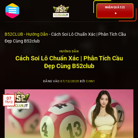
Bỏ
NHẬN QUÀ 52$
qua
nội
dung
B52CLUB
-
Hướng Dẫn
-
Cách Soi Lô Chuẩn Xác | Phân Tích Cầu
Đẹp Cùng B52club
HƯỚNG DẪN
Cách Soi Lô Chuẩn Xác | Phân Tích Cầu
Đẹp Cùng B52club
ĐĂNG VÀO
07/12/2025
BỞI
CON1
07
Th12