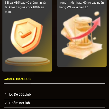
SSl và MD5 bảo vệ thông tin và
trong 1 nốt nhạc. Hỗ trợ các ngân
tài khoản người chơi 100% an
hàng VN và ví điện tử
toàn.
GAMES B52CLUB
Lô Đề B52club
Phỏm B5Club