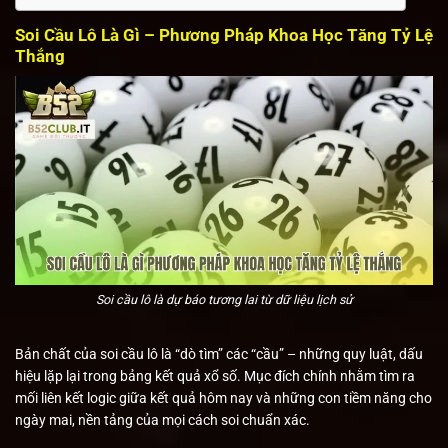
Soi Cầu Lô Là Gì – Phương Pháp Khoa Học Tăng Tỷ Lệ
Thắng
Soi cầu lô là dự báo tương lai từ dữ liệu lịch sử
Bản chất của soi cầu lô là “dò tìm” các “cầu” – những quy luật, dấu
hiệu lặp lại trong bảng kết quả xổ số. Mục đích chính nhằm tìm ra
mối liên kết logic giữa kết quả hôm nay và những con tiềm năng cho
ngày mai, nền tảng của mọi cách soi chuẩn xác.