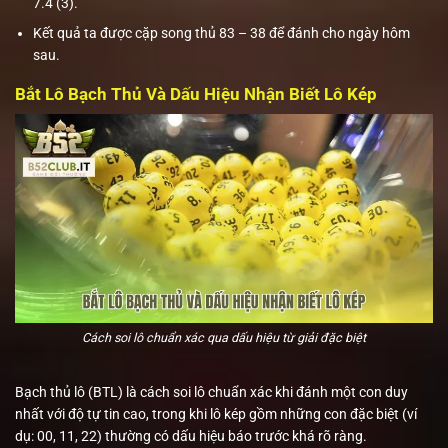
7.4 (3).
Kết quả ta được cặp song thủ 83 – 38 để đánh cho ngày hôm
sau.
Bắt Lô Bạch Thủ Và Dấu Hiệu Nhận Biết Lô Kép
Cách soi lô chuẩn xác qua dấu hiệu từ giải đặc biệt
Bạch thủ lô (BTL) là cách soi lô chuẩn xác khi đánh một con duy
nhất với độ tự tin cao, trong khi lô kép gồm những con đặc biệt (ví
dụ: 00, 11, 22) thường có dấu hiệu báo trước khá rõ ràng.