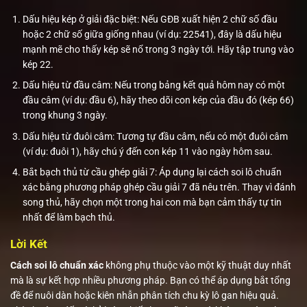
Dấu hiệu kép ở giải đặc biệt: Nếu GĐB xuất hiện 2 chữ số đầu
hoặc 2 chữ số giữa giống nhau (ví dụ: 22541), đây là dấu hiệu
mạnh mẽ cho thấy kép sẽ nổ trong 3 ngày tới. Hãy tập trung vào
kép 22.
Dấu hiệu từ đầu câm: Nếu trong bảng kết quả hôm nay có một
đầu câm (ví dụ: đầu 6), hãy theo dõi con kép của đầu đó (kép 66)
trong khung 3 ngày.
Dấu hiệu từ đuôi câm: Tương tự đầu câm, nếu có một đuôi câm
(ví dụ: đuôi 1), hãy chú ý đến con kép 11 vào ngày hôm sau.
Bắt bạch thủ từ cầu ghép giải 7: Áp dụng lại cách soi lô chuẩn
xác bằng phương pháp ghép cầu giải 7 đã nêu trên. Thay vì đánh
song thủ, hãy chọn một trong hai con mà bạn cảm thấy tự tin
nhất để làm bạch thủ.
Lời Kết
Cách soi lô chuẩn xác
không phụ thuộc vào một kỹ thuật duy nhất
mà là sự kết hợp nhiều phương pháp. Bạn có thể áp dụng bắt tổng
đề để nuôi dàn hoặc kiên nhẫn phân tích chu kỳ lô gan hiệu quả.