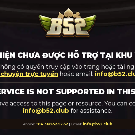
HIỆN CHƯA ĐƯỢC HỖ TRỢ TẠI KHU
không có quyền truy cập vào trang hoặc tài ngu
 chuyện trực tuyến
hoặc email:
info@b52.cl
ERVICE IS NOT SUPPORTED IN THIS
ave access to this page or resource. You can c
info@b52.club
for assistance.
Phone:
+84.368.52.52.52
| Email:
info@b52.club