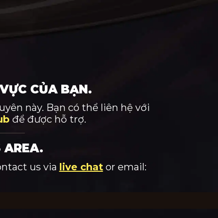
 VỰC CỦA BẠN.
yên này. Bạn có thể liên hệ với
ub
để được hỗ trợ.
 AREA.
ontact us via
live chat
or email: