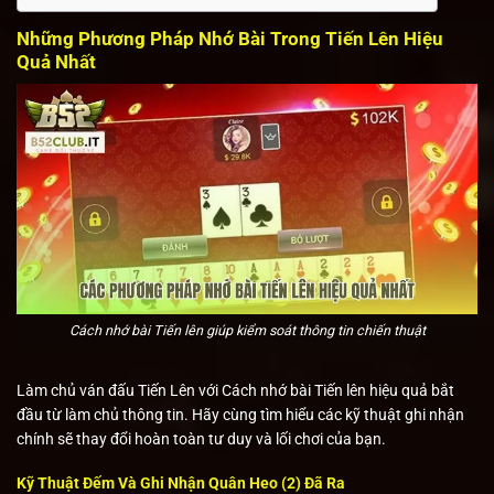
Những Phương Pháp Nhớ Bài Trong Tiến Lên Hiệu
Quả Nhất
Cách nhớ bài Tiến lên giúp kiểm soát thông tin chiến thuật
Làm chủ ván đấu Tiến Lên với Cách nhớ bài Tiến lên hiệu quả bắt
đầu từ làm chủ thông tin. Hãy cùng tìm hiểu các kỹ thuật ghi nhận
chính sẽ thay đổi hoàn toàn tư duy và lối chơi của bạn.
Kỹ Thuật Đếm Và Ghi Nhận Quân Heo (2) Đã Ra