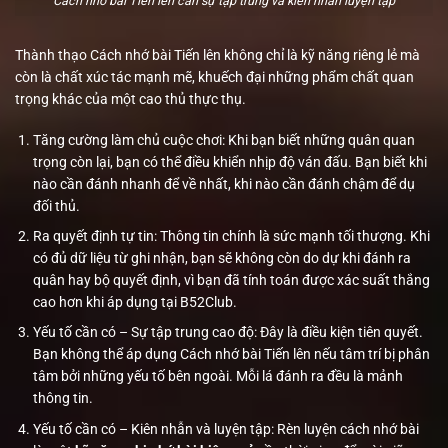
Cách nhớ bài Tiến lên cần sự tập trung và kiên nhẫn luyện tập
Thành thạo Cách nhớ bài Tiến lên không chỉ là kỹ năng riêng lẻ mà
còn là chất xúc tác mạnh mẽ, khuếch đại những phẩm chất quan
trọng khác của một cao thủ thực thụ.
Tăng cường làm chủ cuộc chơi: Khi bạn biết những quân quan
trọng còn lại, bạn có thể điều khiển nhịp độ ván đấu. Bạn biết khi
nào cần đánh nhanh để về nhất, khi nào cần đánh chậm để dụ
đối thủ.
Ra quyết định tự tin: Thông tin chính là sức mạnh tối thượng. Khi
có đủ dữ liệu từ ghi nhận, bạn sẽ không còn do dự khi đánh ra
quân hay bộ quyết định, vì bạn đã tính toán được xác suất thắng
cao hơn khi áp dụng tại B52Club.
Yếu tố cần có – Sự tập trung cao độ: Đây là điều kiện tiên quyết.
Bạn không thể áp dụng Cách nhớ bài Tiến lên nếu tâm trí bị phân
tâm bởi những yếu tố bên ngoài. Mỗi lá đánh ra đều là mảnh
thông tin.
Yếu tố cần có – Kiên nhẫn và luyện tập: Rèn luyện cách nhớ bài