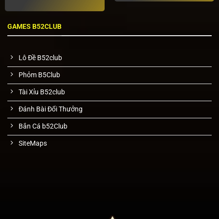
GAMES B52CLUB
Lô Đề B52club
Phỏm B5Club
Tài Xỉu B52club
Đánh Bài Đổi Thưởng
Bắn Cá b52Club
SiteMaps