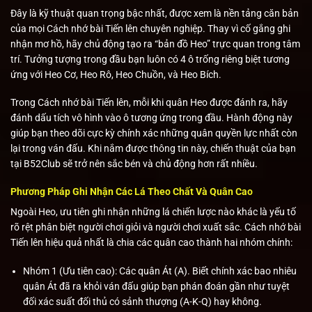
Đây là kỹ thuật quan trọng bậc nhất, được xem là nền tảng căn bản
của mọi Cách nhớ bài Tiến lên chuyên nghiệp. Thay vì cố gắng ghi
nhận mơ hồ, hãy chủ động tạo ra “bản đồ Heo” trực quan trong tâm
trí. Tưởng tượng trong đầu bạn luôn có 4 ô trống riêng biệt tương
ứng với Heo Cơ, Heo Rô, Heo Chuồn, và Heo Bích.
Trong Cách nhớ bài Tiến lên, mỗi khi quân Heo được đánh ra, hãy
đánh dấu tích vô hình vào ô tương ứng trong đầu. Hành động này
giúp bạn theo dõi cực kỳ chính xác những quân quyền lực nhất còn
lại trong ván đấu. Khi nắm được thông tin này, chiến thuật của bạn
tại B52Club sẽ trở nên sắc bén và chủ động hơn rất nhiều.
Phương Pháp Ghi Nhận Các Lá Theo Chất Và Quân Cao
Ngoài Heo, ưu tiên ghi nhận những lá chiến lược nào khác là yếu tố
rõ rệt phân biệt người chơi giỏi và người chơi xuất sắc. Cách nhớ bài
Tiến lên hiệu quả nhất là chia các quân cao thành hai nhóm chính:
Nhóm 1 (Ưu tiên cao): Các quân Át (A). Biết chính xác bao nhiêu
quân Át đã ra khỏi ván đấu giúp bạn phán đoán gần như tuyệt
đối xác suất đối thủ có sảnh thượng (A-K-Q) hay không.