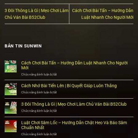
3 Đôi Thông Là Gì | Mẹo Chơi Làm
Cách Chơi Bài Tấn – Hướng Dẫn
Chủ Ván Bài B52Club
Luật Nhanh Cho Người Mới
BẢN TIN SUNWIN
Cách Chơi Bài Tấn – Hướng Dẫn Luật Nhanh Cho Người
Mới
Chức năng bình luận bị tắt
ở
Cách
Chơi
Cách Nhớ Bài Tiến Lên | Bí Quyết Giúp Luôn Thắng
Bài
Chức năng bình luận bị tắt
ở
Tấn
Cách
–
Nhớ
Hướng
3 Đôi Thông Là Gì | Mẹo Chơi Làm Chủ Ván Bài B52Club
Bài
Dẫn
Chức năng bình luận bị tắt
Tiến
ở
Luật
Lên
3
Nhanh
|
Đôi
Cho
Luật Chơi Sâm Lốc – Hướng Dẫn Chặt Heo Và Báo Sâm
Bí
Thông
Người
Chuẩn Nhất
Quyết
Là
Mới
Giúp
Gì
Chức năng bình luận bị tắt
ở