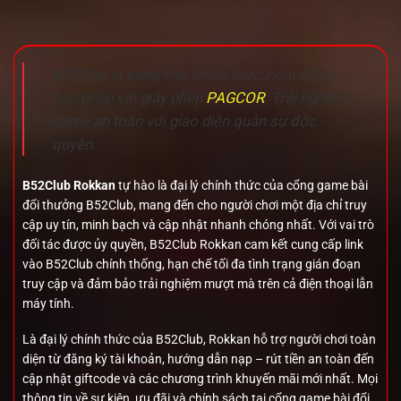
B52Club là trang chủ chính thức, hoạt động
hợp pháp với giấy phép
PAGCOR
. Trải nghiệm
game an toàn với giao diện quân sự độc
quyền.
B52Club Rokkan
tự hào là đại lý chính thức của cổng game bài
đổi thưởng B52Club, mang đến cho người chơi một địa chỉ truy
cập uy tín, minh bạch và cập nhật nhanh chóng nhất. Với vai trò
đối tác được ủy quyền, B52Club Rokkan cam kết cung cấp link
vào B52Club chính thống, hạn chế tối đa tình trạng gián đoạn
truy cập và đảm bảo trải nghiệm mượt mà trên cả điện thoại lẫn
máy tính.
Là đại lý chính thức của B52Club, Rokkan hỗ trợ người chơi toàn
diện từ đăng ký tài khoản, hướng dẫn nạp – rút tiền an toàn đến
cập nhật giftcode và các chương trình khuyến mãi mới nhất. Mọi
thông tin về sự kiện, ưu đãi và chính sách tại cổng game bài đổi