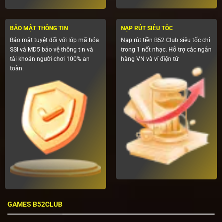
Các Cột Mốc Vinh Quang Và Ấn Tượng Nhất
b52 club
không chỉ uy tín về mặt giấy tờ mà còn được chứng
BẢO MẬT THÔNG TIN
NẠP RÚT SIÊU TÔC
minh sức mạnh qua những con số ấn tượng cùng sự công nhận
Bảo mật tuyệt đối với lớp mã hóa
Nạp rút tiền B52 Club siêu tốc chỉ
của ngành, những bằng chứng rõ ràng nhất cho chất lượng dịch
SSl và MD5 bảo vệ thông tin và
trong 1 nốt nhạc. Hỗ trợ các ngân
vụ.
tài khoản người chơi 100% an
hàng VN và ví điện tử
toàn.
Cổng game có số lượng người chơi đăng ký mới cao nhất: Đã
thiết lập kỷ lục với 500.000 người dùng mới chỉ trong tháng
12/2024.
Thời gian thanh toán trung bình nhanh nhất: Theo thống kê
hệ thống Tháng 11/2024, mọi giao dịch nạp và rút tiền đều
được xử lý trung bình chỉ trong 1 phút 30 giây.
Giải thưởng “Cổng Game Bài Đổi Thưởng Sáng Tạo Nhất”:
Vinh dự được trao bởi Hiệp hội Game Bài Châu Á (AGA) tại sự
kiện thường niên vào Tháng 8/2024.
Kho Trò Chơi Đa Dạng – Vũ Khí Hạng Nặng Của B52
GAMES B52CLUB