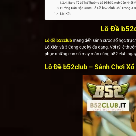
Bảng Tỷ Lệ Trả Thưởng Lô Đề b52 club Cập Nhật M
Hướng Dẫn Đặt Cược Lô Đề b52 club Chỉ Trong 3 
Lời Kết
Lô Đề b52
Lô đề b52club
mang đến sảnh cược số học trực t
Lô Xiên và 3 Càng cực kỳ đa dạng. Với tỷ lệ thư
phục những con số may mắn cùng b52 club nga
Lô Đề b52club – Sảnh Chơi Xổ