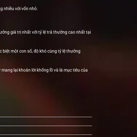
g nhiều với vốn nhỏ.
g giá trị nhất với tỷ lệ trả thưởng cao nhất tại
ác biệt một con số, độ khó cùng tỷ lệ thưởng
mang lại khoản lời khổng lồ và là mục tiêu của