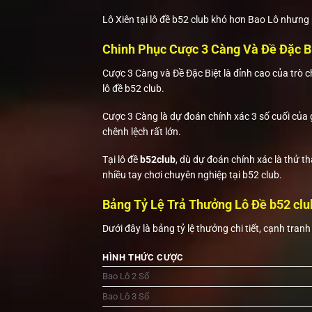
Lô Xiên tại lô đề b52 club khó hơn Bao Lô nhưng
Chinh Phục Cược 3 Càng Và Đề Đặc B
Cược 3 Càng và Đề Đặc Biệt là đỉnh cao của trò c
lô đề b52 club.
Cược 3 Càng là dự đoán chính xác 3 số cuối của gi
chênh lệch rất lớn.
Tại lô đề
b52club
, dù dự đoán chính xác là thử t
nhiều tay chơi chuyên nghiệp tại b52 club.
Bảng Tỷ Lệ Trả Thưởng Lô Đề b52 cl
Dưới đây là bảng tỷ lệ thưởng chi tiết, cạnh tran
HÌNH THỨC CƯỢC
Bao Lô 2 Số
Bao Lô 3 Số