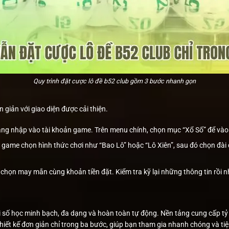
Quy trình đặt cược lô đề b52 club gồm 3 bước nhanh gọn
 giản với giao diện được cải thiện.
ng nhập vào tài khoản game. Trên menu chính, chọn mục “Xổ Số” để vào s
 game chọn hình thức chơi như “Bao Lô” hoặc “Lô Xiên”, sau đó chọn đài
ọn may mắn cùng khoản tiền đặt. Kiểm tra kỹ lại những thông tin rồi n
i số học minh bạch, đa dạng và hoàn toàn tự động. Nền tảng cung cấp tỷ 
hiết kế đơn giản chỉ trong ba bước, giúp bạn tham gia nhanh chóng và tiện