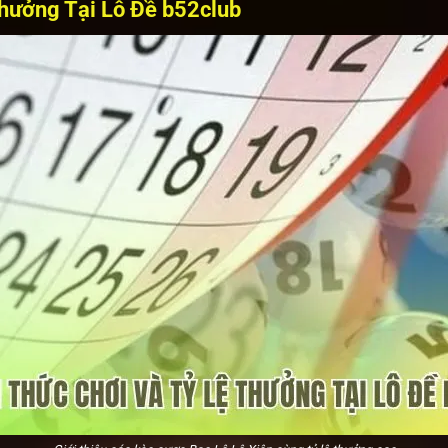
Thưởng Tại Lô Đề b52club