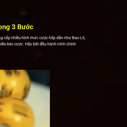
ong 3 Bước
ng cấp nhiều hình thức cược hấp dẫn như Bao Lô,
hiều kèo cược. Hãy bắt đầu hành trình chinh