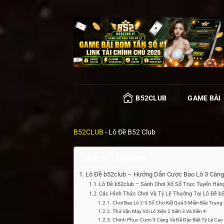
Bỏ
qua
nội
dung
B52CLUB
GAME BÀI
B52CLUB
-
Lô Đề B52 Club
Table of Contents
Lô Đề b52club – Hướng Dẫn Cược Bao Lô 3 Càng
Lô Đề b52club – Sảnh Chơi Xổ Số Trực Tuyến Hàn
Các Hình Thức Chơi Và Tỷ Lệ Thưởng Tại Lô Đề b
Chơi Bao Lô 2-3 Số Cho Kết Quả 3 Miền Bắc Trun
Thử Vận May Với Lô Xiên 2 Xiên 3 Và Xiên 4
Chinh Phục Cược 3 Càng Và Đề Đặc Biệt Tỷ Lệ Cao