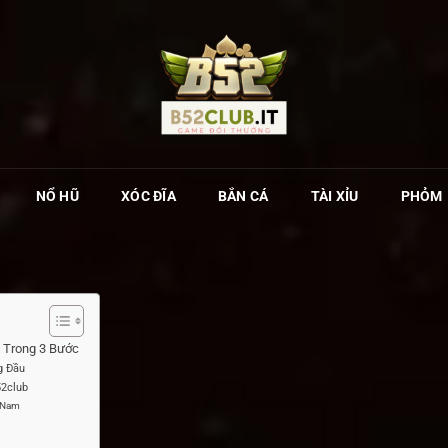
NỔ HŨ
XÓC ĐĨA
BẮN CÁ
TÀI XỈU
PHỎM
 Trong 3 Bước
g Đầu
52club
g Nam