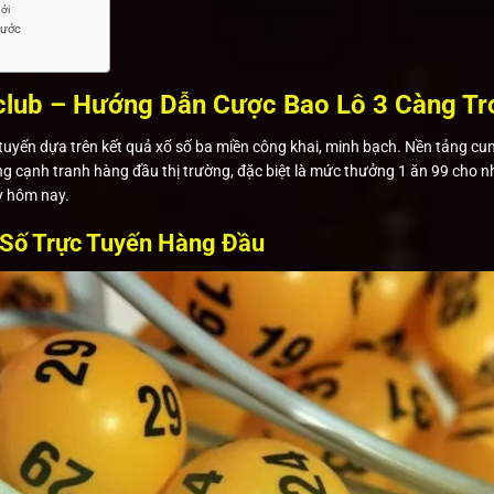
ới
Bước
club – Hướng Dẫn Cược Bao Lô 3 Càng Tr
uyến dựa trên kết quả xổ số ba miền công khai, minh bạch. Nền tảng cu
ởng cạnh tranh hàng đầu thị trường, đặc biệt là mức thưởng 1 ăn 99 cho n
y hôm nay.
 Số Trực Tuyến Hàng Đầu