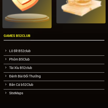
GAMES B52CLUB
Lô Đề B52club
Phỏm B5Club
Tài Xỉu B52club
Đánh Bài Đổi Thưởng
Bắn Cá b52Club
SiteMaps