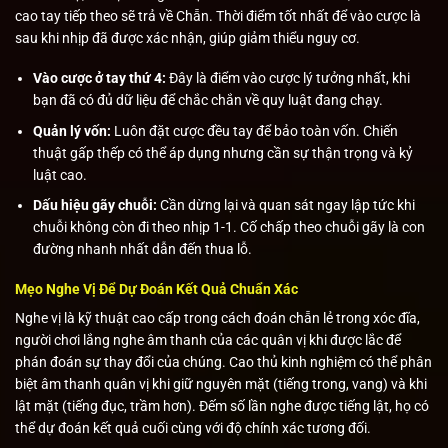
cao tay tiếp theo sẽ trả về Chẵn. Thời điểm tốt nhất để vào cược là
sau khi nhịp đã được xác nhận, giúp giảm thiểu nguy cơ.
Vào cược ở tay thứ 4:
Đây là điểm vào cược lý tưởng nhất, khi
bạn đã có đủ dữ liệu để chắc chắn về quy luật đang chạy.
Quản lý vốn:
Luôn đặt cược đều tay để bảo toàn vốn. Chiến
thuật gấp thếp có thể áp dụng nhưng cần sự thận trọng và kỷ
luật cao.
Dấu hiệu gãy chuỗi:
Cần dừng lại và quan sát ngay lập tức khi
chuỗi không còn đi theo nhịp 1-1. Cố chấp theo chuỗi gãy là con
đường nhanh nhất dẫn đến thua lỗ.
Mẹo Nghe Vị Để Dự Đoán Kết Quả Chuẩn Xác
Nghe vị là kỹ thuật cao cấp trong cách đoán chẵn lẻ trong xóc đĩa,
người chơi lắng nghe âm thanh của các quân vị khi được lắc để
phán đoán sự thay đổi của chúng. Cao thủ kinh nghiệm có thể phân
biệt âm thanh quân vị khi giữ nguyên mặt (tiếng trong, vang) và khi
lật mặt (tiếng đục, trầm hơn). Đếm số lần nghe được tiếng lật, họ có
thể dự đoán kết quả cuối cùng với độ chính xác tương đối.