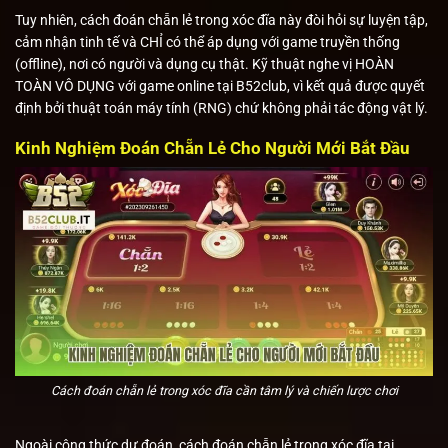
Tuy nhiên, cách đoán chẵn lẻ trong xóc đĩa này đòi hỏi sự luyện tập,
cảm nhận tinh tế và CHỈ có thể áp dụng với game truyền thống
(offline), nơi có người và dụng cụ thật. Kỹ thuật nghe vị HOÀN
TOÀN VÔ DỤNG với game online tại B52club, vì kết quả được quyết
định bởi thuật toán máy tính (RNG) chứ không phải tác động vật lý.
Kinh Nghiệm Đoán Chẵn Lẻ Cho Người Mới Bắt Đầu
Cách đoán chẵn lẻ trong xóc đĩa cần tâm lý và chiến lược chơi
Ngoài công thức dự đoán, cách đoán chẵn lẻ trong xóc đĩa tại