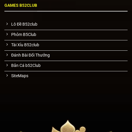
GAMES B52CLUB
Lô Đề B52club
Phỏm B5Club
Tài Xỉu B52club
Đánh Bài Đổi Thưởng
Bắn Cá b52Club
SiteMaps