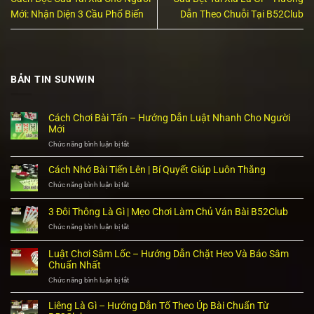
Mới: Nhận Diện 3 Cầu Phổ Biến
Dẫn Theo Chuỗi Tại B52Club
BẢN TIN SUNWIN
Cách Chơi Bài Tấn – Hướng Dẫn Luật Nhanh Cho Người
Mới
Chức năng bình luận bị tắt
ở
Cách
Chơi
Cách Nhớ Bài Tiến Lên | Bí Quyết Giúp Luôn Thắng
Bài
Chức năng bình luận bị tắt
ở
Tấn
Cách
–
Nhớ
Hướng
3 Đôi Thông Là Gì | Mẹo Chơi Làm Chủ Ván Bài B52Club
Bài
Dẫn
Chức năng bình luận bị tắt
Tiến
ở
Luật
Lên
3
Nhanh
|
Đôi
Cho
Luật Chơi Sâm Lốc – Hướng Dẫn Chặt Heo Và Báo Sâm
Bí
Thông
Người
Chuẩn Nhất
Quyết
Là
Mới
Giúp
Gì
Chức năng bình luận bị tắt
ở
Luôn
|
Luật
Thắng
Mẹo
Chơi
Liêng Là Gì – Hướng Dẫn Tố Theo Úp Bài Chuẩn Từ
Chơi
Sâm