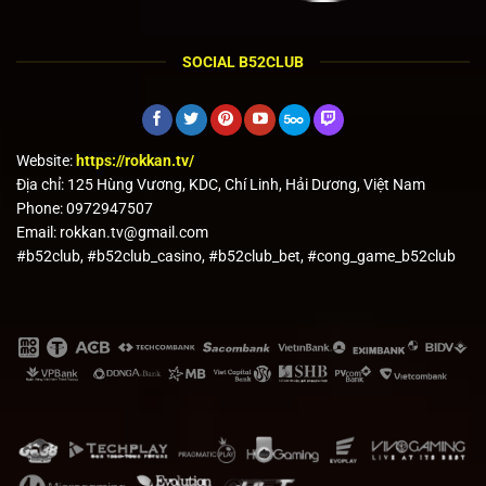
SOCIAL B52CLUB
Website:
https://rokkan.tv/
Địa chỉ: 125 Hùng Vương, KDC, Chí Linh, Hải Dương, Việt Nam
Phone: 0972947507
Email:
rokkan.tv@gmail.com
#b52club, #b52club_casino, #b52club_bet, #cong_game_b52club