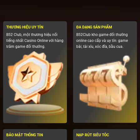
Tố
Sâm
Theo
Chuẩn
Úp
Nhất
Bài
Chuẩn
Từ
THƯƠNG HIỆU UY TÍN
ĐA DẠNG SẢN PHẨM
B52Club
B52 Club, một thương hiệu nổi
B52Club kho game đổi thưởng
tiếng nhất Casino Online với hàng
online cao cấp và uy tín: game
trăm game đổi thưởng.
bài, tài xỉu, xóc đĩa, bầu cua.
BẢO MẬT THÔNG TIN
NẠP RÚT SIÊU TÔC