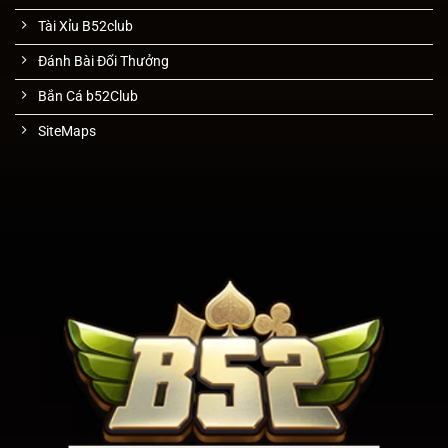
Tài Xỉu B52club
Đánh Bài Đổi Thưởng
Bắn Cá b52Club
SiteMaps