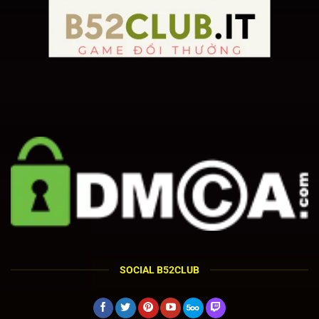
SOCIAL B52CLUB