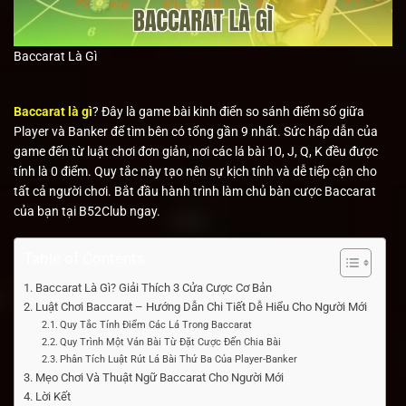
Baccarat Là Gì
Baccarat là gì
? Đây là game bài kinh điển so sánh điểm số giữa
Player và Banker để tìm bên có tổng gần 9 nhất. Sức hấp dẫn của
game đến từ luật chơi đơn giản, nơi các lá bài 10, J, Q, K đều được
tính là 0 điểm. Quy tắc này tạo nên sự kịch tính và dễ tiếp cận cho
tất cả người chơi. Bắt đầu hành trình làm chủ bàn cược Baccarat
của bạn tại B52Club ngay.
Table of Contents
Baccarat Là Gì? Giải Thích 3 Cửa Cược Cơ Bản
Luật Chơi Baccarat – Hướng Dẫn Chi Tiết Dễ Hiểu Cho Người Mới
Quy Tắc Tính Điểm Các Lá Trong Baccarat
Quy Trình Một Ván Bài Từ Đặt Cược Đến Chia Bài
Phân Tích Luật Rút Lá Bài Thứ Ba Của Player-Banker
Mẹo Chơi Và Thuật Ngữ Baccarat Cho Người Mới
Lời Kết