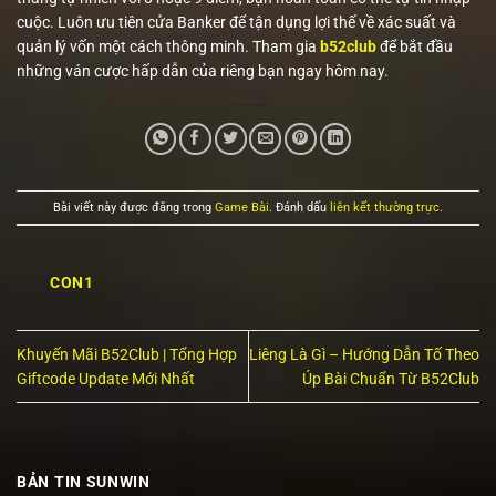
cuộc. Luôn ưu tiên cửa Banker để tận dụng lợi thế về xác suất và
quản lý vốn một cách thông minh. Tham gia
b52club
để bắt đầu
những ván cược hấp dẫn của riêng bạn ngay hôm nay.
Bài viết này được đăng trong
Game Bài
. Đánh dấu
liên kết thường trực
.
CON1
Khuyến Mãi B52Club | Tổng Hợp
Liêng Là Gì – Hướng Dẫn Tố Theo
Giftcode Update Mới Nhất
Úp Bài Chuẩn Từ B52Club
BẢN TIN SUNWIN