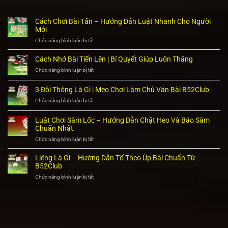
Cách Chơi Bài Tấn – Hướng Dẫn Luật Nhanh Cho Người
Mới
Chức năng bình luận bị tắt
ở
Cách
Chơi
Cách Nhớ Bài Tiến Lên | Bí Quyết Giúp Luôn Thắng
Bài
Chức năng bình luận bị tắt
ở
Tấn
Cách
–
Nhớ
Hướng
3 Đôi Thông Là Gì | Mẹo Chơi Làm Chủ Ván Bài B52Club
Bài
Dẫn
Chức năng bình luận bị tắt
Tiến
ở
Luật
Lên
3
Nhanh
|
Đôi
Cho
Luật Chơi Sâm Lốc – Hướng Dẫn Chặt Heo Và Báo Sâm
Bí
Thông
Người
Chuẩn Nhất
Quyết
Là
Mới
Giúp
Gì
Chức năng bình luận bị tắt
ở
Luôn
|
Luật
Thắng
Mẹo
Chơi
Liêng Là Gì – Hướng Dẫn Tố Theo Úp Bài Chuẩn Từ
Chơi
Sâm
B52Club
Làm
Lốc
Chức năng bình luận bị tắt
Chủ
ở
–
Ván
Liêng
Hướng
Bài
Là
Dẫn
B52Club
Gì
Chặt
–
Heo
Hướng
Và
Dẫn
Báo